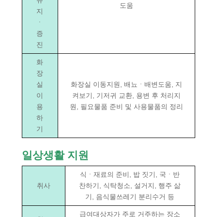
도움
지
ㆍ
증
진
화
장
실
화장실 이동지원, 배뇨ㆍ배변도움, 지
이
켜보기, 기저귀 교환, 용변 후 처리지
용
원, 필요물품 준비 및 사용물품의 정리
하
기
일상생활 지원
식ㆍ재료의 준비, 밥 짓기, 국ㆍ반
취사
찬하기, 식탁청소, 설거지, 행주 삶
기, 음식물쓰레기 분리수거 등
급여대상자가 주로 거주하는 장소