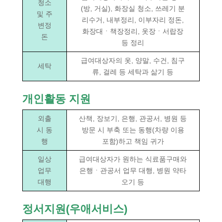
청소
(방, 거실), 화장실 청소, 쓰레기 분
및 주
리수거, 내부정리, 이부자리 정돈,
변정
화장대ㆍ책장정리, 옷장ㆍ서랍장
돈
등 정리
급여대상자의 옷, 양말, 수건, 침구
세탁
류, 걸레 등 세탁과 삶기 등
개인활동 지원
외출
산책, 장보기, 은행, 관공서, 병원 등
시 동
방문 시 부축 또는 동행(차량 이용
행
포함)하고 책임 귀가
일상
급여대상자가 원하는 식료품구매와
업무
은행ㆍ관공서 업무 대행, 병원 약타
대행
오기 등
정서지원(우애서비스)