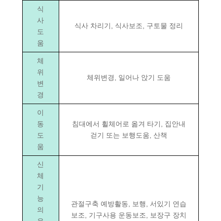
식
사
식사 차리기, 식사보조, 구토물 정리
도
움
체
위
체위변경, 일어나 앉기 도움
변
경
이
동
침대에서 휠체어로 옮겨 타기, 집안내
도
걷기 또는 보행도움, 산책
움
신
체
기
능
관절구축 예방활동, 보행, 서있기 연습
의
보조, 기구사용 운동보조, 보장구 장치
유