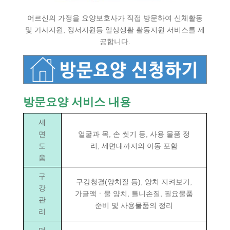
어르신의 가정을 요양보호사가 직접 방문하여 신체활동
및 가사지원, 정서지원등 일상생활 활동지원 서비스를 제
공합니다.
방문요양 서비스 내용
세
면
얼굴과 목, 손 씻기 등, 사용 물품 정
도
리, 세면대까지의 이동 포함
움
구
구강청결(양치질 등), 양치 지켜보기,
강
가글액ㆍ물 양치, 틀니손질, 필요물품
관
준비 및 사용물품의 정리
리
머