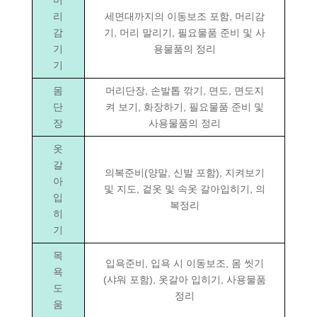
리
세면대까지의 이동보조 포함, 머리감
감
기, 머리 말리기, 필요물품 준비 및 사
기
용물품의 정리
기
몸
머리단장, 손발톱 깎기, 면도, 면도지
단
켜 보기, 화장하기, 필요물품 준비 및
장
사용물품의 정리
옷
갈
의복준비(양말, 신발 포함), 지켜보기
아
및 지도, 겉옷 및 속옷 갈아입히기, 의
입
복정리
히
기
목
입욕준비, 입욕 시 이동보조, 몸 씻기
욕
(샤워 포함), 옷갈아 입히기, 사용물품
도
정리
움